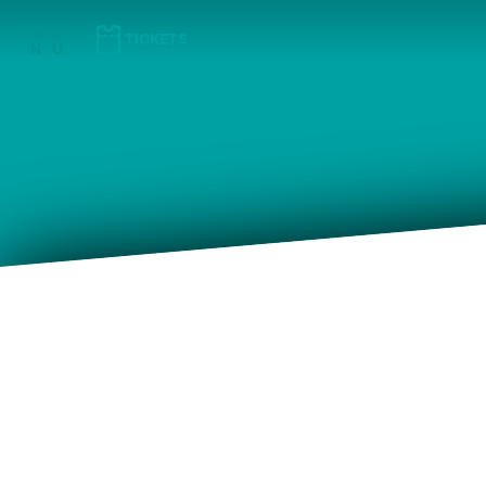
(⇠ GAUCHE)
(⇢ DROITE)
M
E
TICKETS
N
U
INFOS PRATIQ