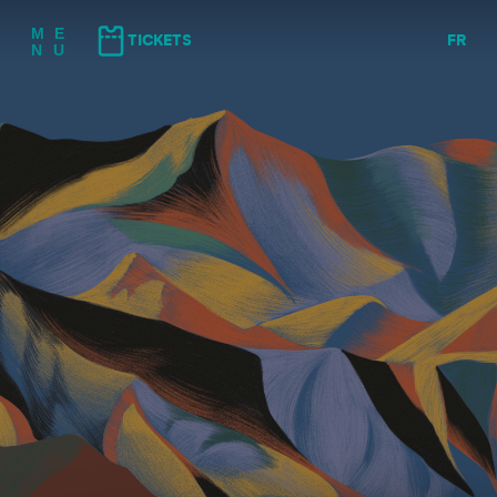
(⇠ GAUCHE)
(⇢ DROITE)
M
E
TICKETS
FR
N
U
NL
EN